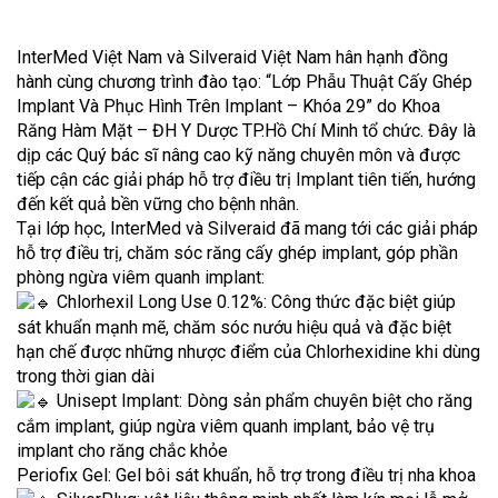
InterMed Việt Nam và Silveraid Việt Nam hân hạnh đồng
hành cùng chương trình đào tạo: “Lớp Phẫu Thuật Cấy Ghép
Implant Và Phục Hình Trên Implant – Khóa 29” do Khoa
Răng Hàm Mặt – ĐH Y Dược TP.Hồ Chí Minh tổ chức. Đây là
dịp các Quý bác sĩ nâng cao kỹ năng chuyên môn và được
tiếp cận các giải pháp hỗ trợ điều trị Implant tiên tiến, hướng
đến kết quả bền vững cho bệnh nhân.
Tại lớp học, InterMed và Silveraid đã mang tới các giải pháp
hỗ trợ điều trị, chăm sóc răng cấy ghép implant, góp phần
phòng ngừa viêm quanh implant:
Chlorhexil Long Use 0.12%: Công thức đặc biệt giúp
sát khuẩn mạnh mẽ, chăm sóc nướu hiệu quả và đặc biệt
hạn chế được những nhược điểm của Chlorhexidine khi dùng
trong thời gian dài
Unisept Implant: Dòng sản phẩm chuyên biệt cho răng
cắm implant, giúp ngừa viêm quanh implant, bảo vệ trụ
implant cho răng chắc khỏe
Periofix Gel: Gel bôi sát khuẩn, hỗ trợ trong điều trị nha khoa