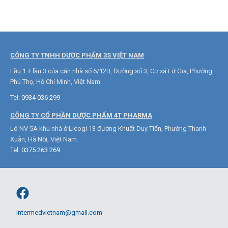
CÔNG TY TNHH DƯỢC PHẨM 3S VIỆT NAM
Lầu 1 + lầu 3 của căn nhà số 6/12B, Đường số 3, Cư xá Lữ Gia, Phường
Phú Thọ, Hồ Chí Minh, Việt Nam.
Tel:
0934 036 299
CÔNG TY CỔ PHẦN DƯỢC PHẨM 4T PHARMA
Lô NV 5A khu nhà ở Licogi 13 đường Khuất Duy Tiến, Phường Thanh
Xuân, Hà Nội, Việt Nam.
Tel:
0375 263 269
intermedvietnam@gmail.com